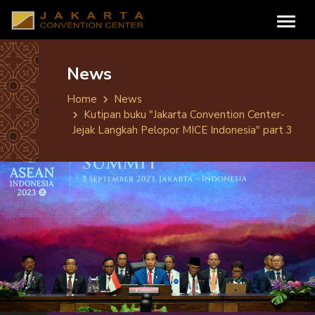
News
Home
News
Kutipan buku "Jakarta Convention Center-
Jejak Langkah Pelopor MICE Indonesia" part 3